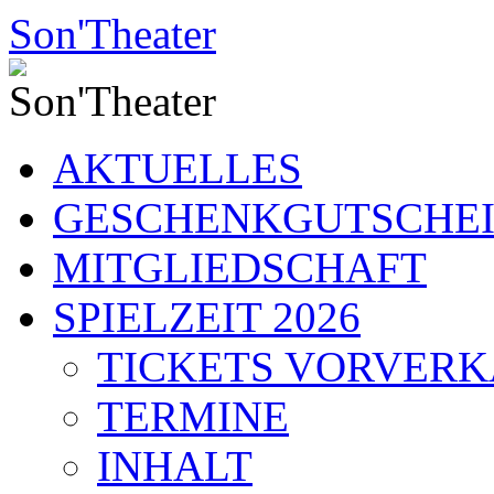
Zum
Son'Theater
Inhalt
springen
AKTUELLES
GESCHENKGUTSCHE
MITGLIEDSCHAFT
SPIELZEIT 2026
TICKETS VORVER
TERMINE
INHALT