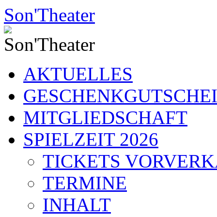
Zum
Son'Theater
Inhalt
springen
AKTUELLES
GESCHENKGUTSCHE
MITGLIEDSCHAFT
SPIELZEIT 2026
TICKETS VORVER
TERMINE
INHALT