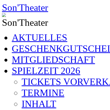
Zum
Son'Theater
Inhalt
springen
AKTUELLES
GESCHENKGUTSCHE
MITGLIEDSCHAFT
SPIELZEIT 2026
TICKETS VORVER
TERMINE
INHALT