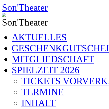
Zum
Son'Theater
Inhalt
springen
AKTUELLES
GESCHENKGUTSCHE
MITGLIEDSCHAFT
SPIELZEIT 2026
TICKETS VORVER
TERMINE
INHALT