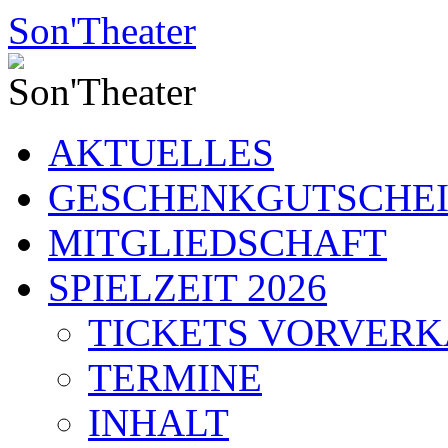
Zum
Son'Theater
Inhalt
springen
AKTUELLES
GESCHENKGUTSCHE
MITGLIEDSCHAFT
SPIELZEIT 2026
TICKETS VORVER
TERMINE
INHALT