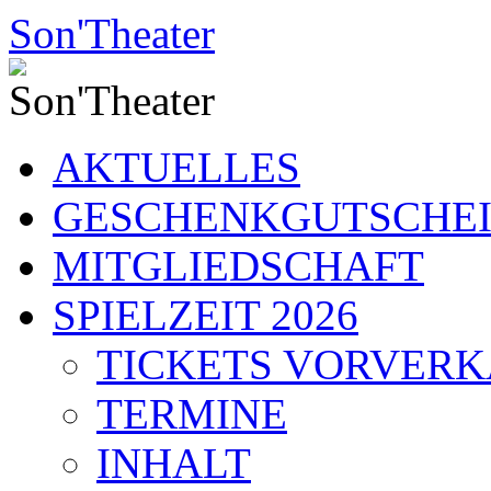
Zum
Son'Theater
Inhalt
springen
AKTUELLES
GESCHENKGUTSCHE
MITGLIEDSCHAFT
SPIELZEIT 2026
TICKETS VORVER
TERMINE
INHALT