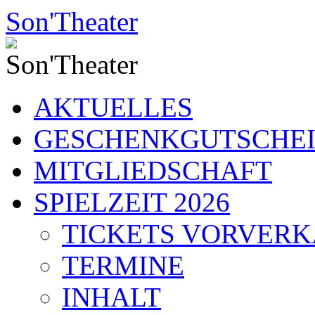
Zum
Son'Theater
Inhalt
springen
AKTUELLES
GESCHENKGUTSCHE
MITGLIEDSCHAFT
SPIELZEIT 2026
TICKETS VORVER
TERMINE
INHALT