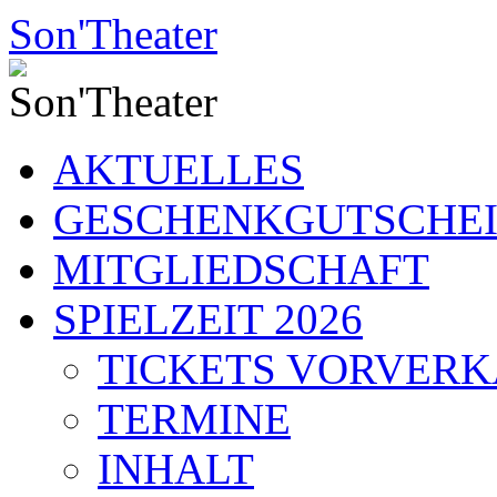
Zum
Son'Theater
Inhalt
springen
AKTUELLES
GESCHENKGUTSCHE
MITGLIEDSCHAFT
SPIELZEIT 2026
TICKETS VORVER
TERMINE
INHALT