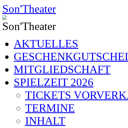
Zum
Son'Theater
Inhalt
springen
AKTUELLES
GESCHENKGUTSCHE
MITGLIEDSCHAFT
SPIELZEIT 2026
TICKETS VORVER
TERMINE
INHALT